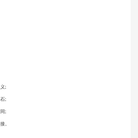
义;
石;
同;
拼接。