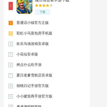
城市缔造者手游下载
1
下载
普通话小镇官方正版
2
彩虹小马面包房手机版
3
欢乐马场游戏安卓版
4
小花仙安卓版
5
烤点什么吃手游
6
夏日老爹雪糕店安卓版
7
胡桃日记手游官方版
8
小小建筑商手游官方版
9
勇者酒馆精简版