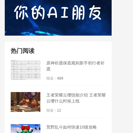
热门阅读
原神祈愿保底规则新手初行者祈
愿
阅读：
489
王者荣耀云缨技能介绍 王者荣耀
云缨什么时候上线
阅读：
12
荒野乱斗如何快速10级攻略