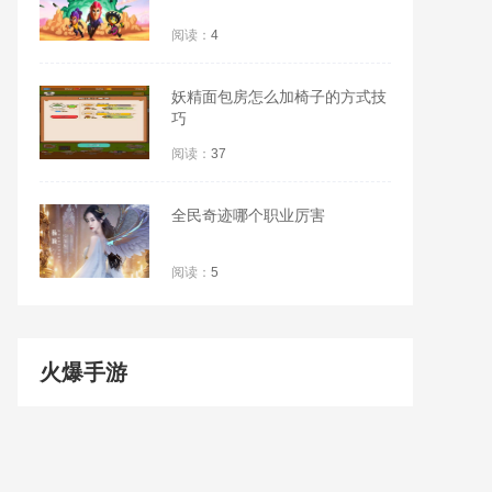
阅读：
4
妖精面包房怎么加椅子的方式技
巧
阅读：
37
全民奇迹哪个职业厉害
阅读：
5
火爆手游