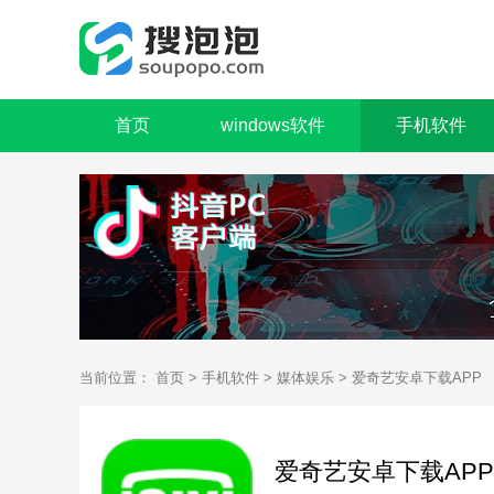
首页
windows软件
手机软件
当前位置：
首页
>
手机软件
>
媒体娱乐
> 爱奇艺安卓下载APP
爱奇艺安卓下载APP