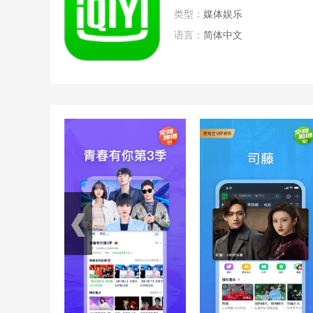
类型：
媒体娱乐
语言：
简体中文