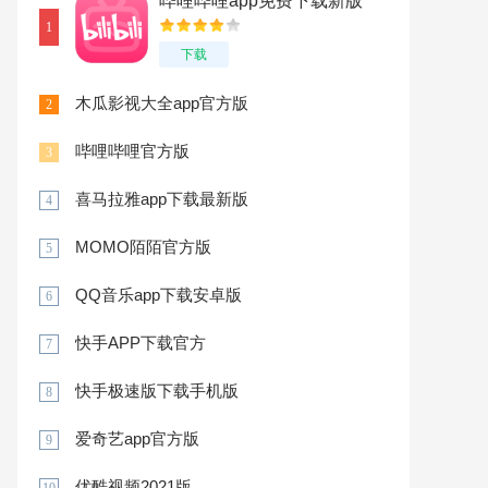
哔哩哔哩app免费下载新版
1
下载
木瓜影视大全app官方版
2
哔哩哔哩官方版
3
喜马拉雅app下载最新版
4
MOMO陌陌官方版
5
QQ音乐app下载安卓版
6
快手APP下载官方
7
快手极速版下载手机版
8
爱奇艺app官方版
9
优酷视频2021版