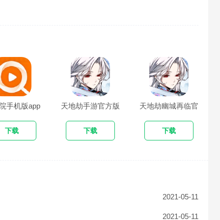
影院手机版app
天地劫手游官方版
天地劫幽城再临官
方版
下载
下载
下载
2021-05-11
2021-05-11