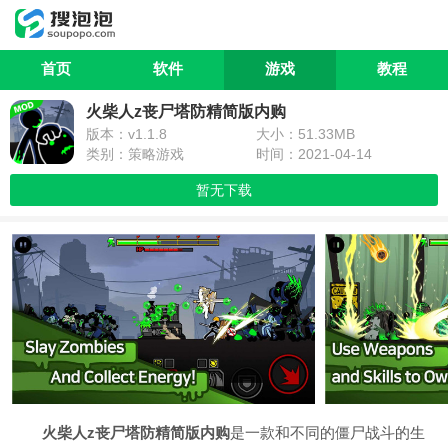
首页
软件
游戏
教程
火柴人z丧尸塔防精简版内购
版本：v1.1.8
大小：51.33MB
类别：策略游戏
时间：2021-04-14
暂无下载
火柴人z丧尸塔防精简版内购
是一款和不同的僵尸战斗的生