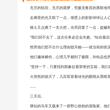
无尽的轮回，无尽的噩梦，究极克鲁苏的黑暗地牢
走廊里的光又暗了一点，墙壁上的影影绰绰让人心
骑士又点燃了一支火把，光亮回复了一点，盗贼和
“我们回不去了，这次任务必定会失败。”站在最后
然而他们想不出什么理由驳斥她——就当前的状况
他们遍体鳞伤，心理几乎都到了极限，补给品也所
“坚持一下，只要找到那象征着荣誉的宝箱，我们就
火突然的熄灭了，几百双冒着绿光的眼睛从黑暗里
......
三天后。
驿站的马车又载来了一群野心勃勃的冒险家。他们