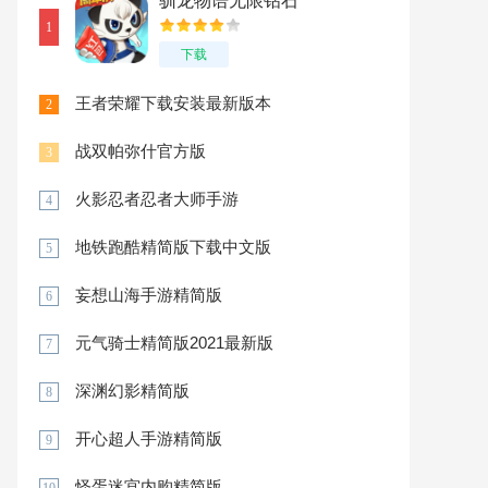
驯龙物语无限钻石
1
下载
王者荣耀下载安装最新版本
2
战双帕弥什官方版
3
火影忍者忍者大师手游
4
地铁跑酷精简版下载中文版
5
妄想山海手游精简版
6
元气骑士精简版2021最新版
7
深渊幻影精简版
8
开心超人手游精简版
9
怪蛋迷宫内购精简版