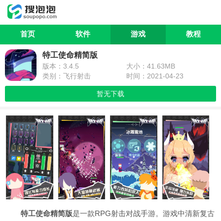
首页
软件
游戏
教程
特工使命精简版
版本：3.4.5
大小：41.63MB
类别：飞行射击
时间：2021-04-23
暂无下载
特工使命精简版
是一款RPG射击对战手游。游戏中清新复古